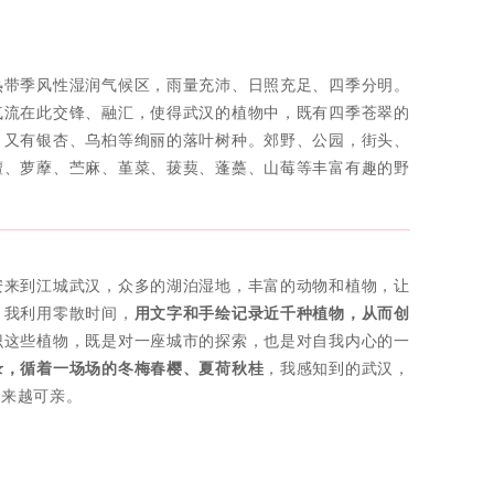
热带季风性湿润气候区，雨量充沛、日照充足、四季分明。
气流在此交锋、融汇，使得武汉的植物中，既有四季苍翠的
，又有银杏、乌桕等绚丽的落叶树种。郊野、公园，街头、
檀、萝藦、苎麻、堇菜、菝葜、蓬蘽、山莓等丰富有趣的野
安来到江城武汉，众多的湖泊湿地，丰富的动物和植物，让
，我利用零散时间，
用文字和手绘记录近千种植物，从而创
识这些植物，既是对一座城市的探索，也是对自我内心的一
录，循着一场场的冬梅春樱、夏荷秋桂
，我感知到的武汉，
越来越可亲。