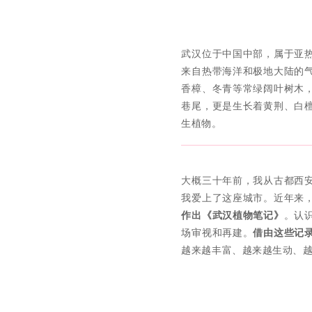
武汉位于中国中部，属于亚
来自热带海洋和极地大陆的
香樟、冬青等常绿阔叶树木
巷尾，更是生长着黄荆、白
生植物。
大概三十年前，我从古都西
我爱上了这座城市。近年来
作出《武汉植物笔记》
。认
场审视和再建。
借由这些记
越来越丰富、越来越生动、