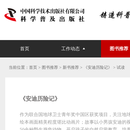
首页
工作动态
图书推荐
当前位置：
首页
> 图书推荐 >
新书推荐
>
《安迪历险记》
> 试读
《安迪历险记》
作为联合国地球卫士青年奖中国区获奖项目，关注地
绘本画面精美程度堪比动画片；故事以小男孩安迪的
50余种野生濒危动物，开启孩子的自然启蒙教育，培