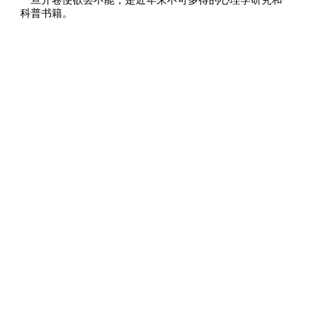
一旦开卷便欲罢不能，是近年来不可多得的心理学研究和
科普书籍。