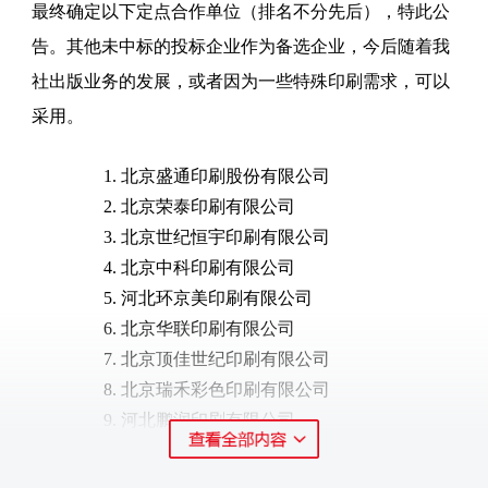
最终确定以下定点合作单位（排名不分先后），特此公
告。其他未中标
的
投标
企业作
为
备选
企业，今后
随着我
社
出版
业务
的
发展，
或者
因为一些
特殊印刷
需求，
可以
采用
。
1.
北京盛通印刷股份有限公司
2.
北京荣泰印刷有限公司
3.
北京世纪恒宇印刷有限公司
4.
北京中科印刷有限公司
5.
河北环京美印刷有限公司
6.
北京华联印刷有限公司
7.
北京顶佳世纪印刷有限公司
8.
北京瑞禾彩色印刷有限公司
9.
河北鹏润印刷有限公司
10.
河北鑫兆源印刷有限公司
11.
北京博海升彩色印刷有限公司