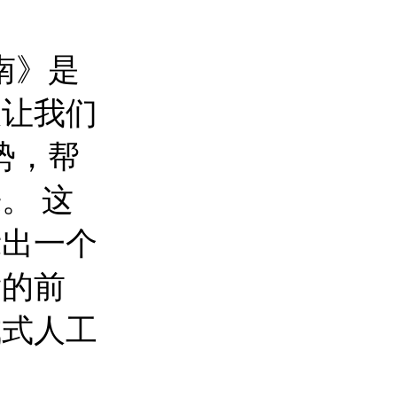
南》是
仅让我们
势，帮
。 这
示出一个
舞的前
成式人工