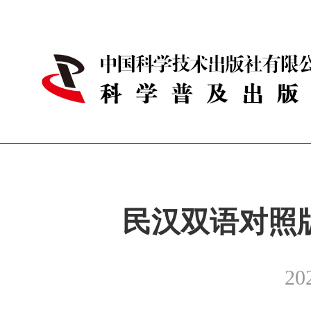
民汉双语对照
20