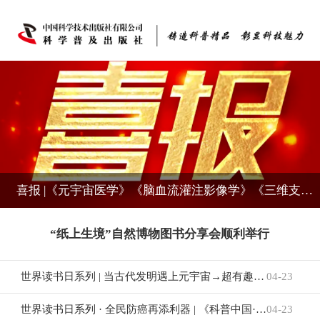
喜报 |《元宇宙医学》《脑血流灌注影像学》《三维支气管解剖影像图谱》入选2024年度国家科学技术学术著作出版基金资助项目
世界读书日系列 | 当古代发明遇上元宇宙→超有趣的中国“酷”发明展厅你确定不来？
04-23
世界读书日系列 · 全民防癌再添利器 | 《科普中国·肿瘤防控科普丛书》重磅亮相2025中国抗癌协会整合科普大会
04-23