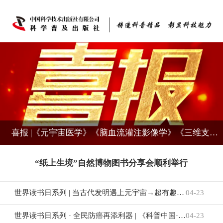
喜报 |《元宇宙医学》《脑血流灌注影像学》《三维支气管解剖影像图谱》入选2024年度国家科学技术学术著作出版基金资助项目
世界读书日系列 | 当古代发明遇上元宇宙→超有趣的中国“酷”发明展厅你确定不来？
04-23
世界读书日系列 · 全民防癌再添利器 | 《科普中国·肿瘤防控科普丛书》重磅亮相2025中国抗癌协会整合科普大会
04-23