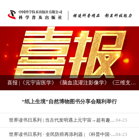
喜报 |《元宇宙医学》《脑血流灌注影像学》《三维支气管解剖影像图谱》入选2024年度国家科学技术学术著作出版基金资助项目
世界读书日系列 | 当古代发明遇上元宇宙→超有趣的中国“酷”发明展厅你确定不来？
04-23
世界读书日系列 · 全民防癌再添利器 | 《科普中国·肿瘤防控科普丛书》重磅亮相2025中国抗癌协会整合科普大会
04-23