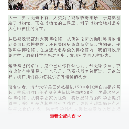
大千世界，无奇不有。人类为了能够收奇集珍，于是就创
建了博物馆。而在博物馆的世界里，科学博物馆绝对是令
人心驰神往的所在。
从巴黎发现宫到大英博物馆，从佛罗伦萨的伽利略博物馆
到美国自然博物馆，还有美国史密森航空航天博物馆、伦
敦科学博物馆，在这些大名鼎鼎的博物馆内，我们可以穿
越时空，洞察科学的悠远历史，发现科学的无穷魅力。
这些熟悉的名字，是否已让你怦然心动，却无缘亲至，或
者你曾有幸驻足，但也只是走马观花般匆匆而过。无论怎
样，现在我们都为你提供弥补遗憾的机会。
著名学者、清华大学吴国盛教授以1500余张亲自拍摄的照
片，带我们游历美英澳意法荷比等国的39座世界著名的科
学博物馆，从科学史家的视角，将展品背后的科学史娓娓
道来，并剖析蕴含其中的科学精神，更以宏观笔触评点科
学与文化的关系，揭示科学推动人类社会发展的历史规
律。