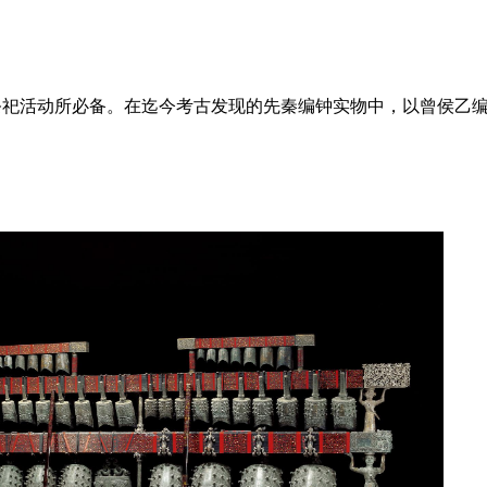
祭祀活动所必备。在迄今考古发现的先秦编钟实物中，以曾侯乙