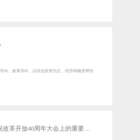
心
导向、效果导向，以扶志扶智为主，经济和物质帮扶
出版社第六党支部认真学习 习近平总书记在庆祝改革开放40周年大会上的重要讲话