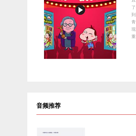
且
了
到
青
现
重
音频
推荐