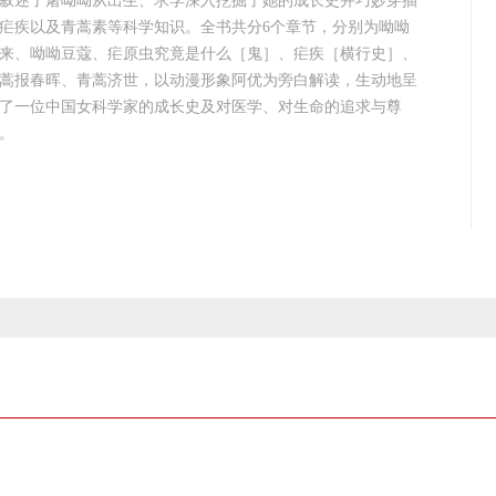
叙述了屠呦呦从出生、求学深入挖掘了她的成长史并巧妙穿插
疟疾以及青蒿素等科学知识。全书共分6个章节，分别为呦呦
来、呦呦豆蔻、疟原虫究竟是什么［鬼］、疟疾［横行史］、
蒿报春晖、青蒿济世，以动漫形象阿优为旁白解读，生动地呈
了一位中国女科学家的成长史及对医学、对生命的追求与尊
。