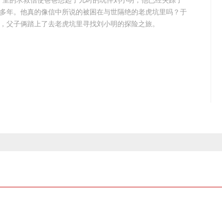
”里的求救信使爸爸想起了儿时的玩伴刘小明，他已经失踪了
0多年。他真的像信中所说的被困在与世隔绝的老虎坑里吗？于
，父子俩踏上了去老虎坑里寻找刘小明的探险之旅。