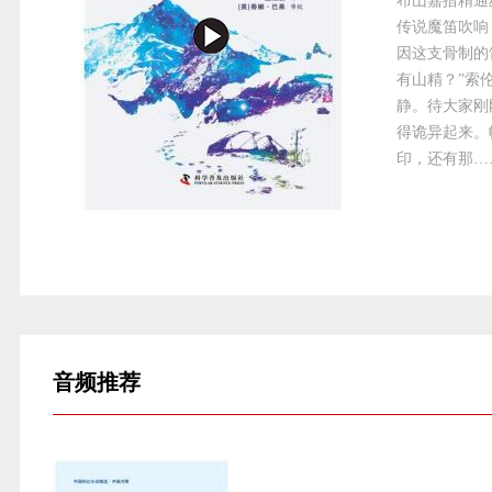
布山嘉措精通
传说魔笛吹响
因这支骨制的
有山精？”索
静。待大家刚
得诡异起来。
印，还有那…
音频
推荐