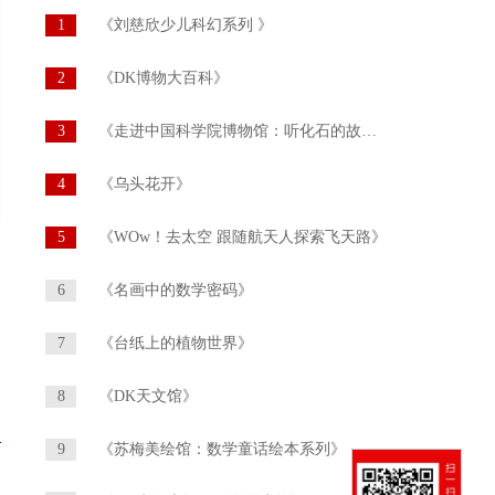
1
《刘慈欣少儿科幻系列 》
2
《DK博物大百科》
3
《走进中国科学院博物馆：听化石的故事》
4
《乌头花开》
5
《WOw！去太空 跟随航天人探索飞天路》
6
《名画中的数学密码》
7
《台纸上的植物世界》
8
《DK天文馆》
9
《苏梅美绘馆：数学童话绘本系列》